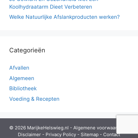
Koolhydraatarm Dieet Verbeteren
Welke Natuurlijke Afslankproducten werken?
Categorieën
Afvallen
Algemeen
Bibliotheek
Voeding & Recepten
© 2026 MarijkeHelswieg.nl -
Algemene voorwaarden
-
Disclaimer
-
Privacy Policy
-
Sitemap
-
Contact