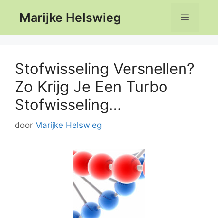
Ga
Marijke Helswieg
Menu
naar
de
inhoud
Stofwisseling Versnellen?
Zo Krijg Je Een Turbo
Stofwisseling…
door
Marijke Helswieg