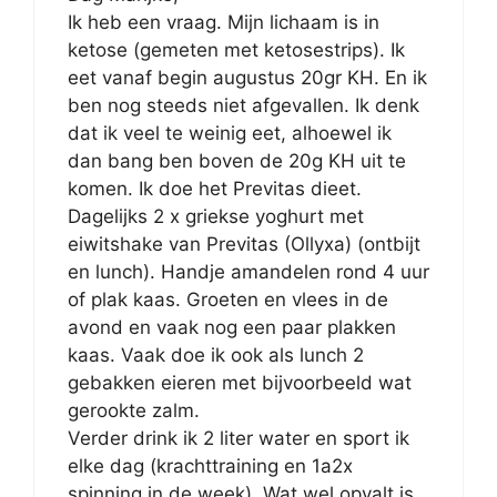
Ik heb een vraag. Mijn lichaam is in
ketose (gemeten met ketosestrips). Ik
eet vanaf begin augustus 20gr KH. En ik
ben nog steeds niet afgevallen. Ik denk
dat ik veel te weinig eet, alhoewel ik
dan bang ben boven de 20g KH uit te
komen. Ik doe het Previtas dieet.
Dagelijks 2 x griekse yoghurt met
eiwitshake van Previtas (Ollyxa) (ontbijt
en lunch). Handje amandelen rond 4 uur
of plak kaas. Groeten en vlees in de
avond en vaak nog een paar plakken
kaas. Vaak doe ik ook als lunch 2
gebakken eieren met bijvoorbeeld wat
gerookte zalm.
Verder drink ik 2 liter water en sport ik
elke dag (krachttraining en 1a2x
spinning in de week). Wat wel opvalt is