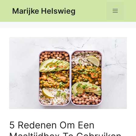
Ga
Marijke Helswieg
Menu
naar
de
inhoud
5 Redenen Om Een