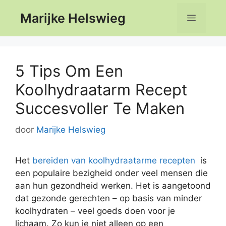
Ga
Marijke Helswieg
Menu
naar
de
inhoud
5 Tips Om Een
Koolhydraatarm Recept
Succesvoller Te Maken
door
Marijke Helswieg
Het
bereiden van koolhydraatarme recepten
is
een populaire bezigheid onder veel mensen die
aan hun gezondheid werken. Het is aangetoond
dat gezonde gerechten – op basis van minder
koolhydraten – veel goeds doen voor je
lichaam. Zo kun je niet alleen op een