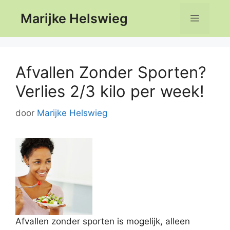
Ga
Marijke Helswieg
Menu
naar
de
inhoud
Afvallen Zonder Sporten?
Verlies 2/3 kilo per week!
door
Marijke Helswieg
Afvallen zonder sporten is mogelijk, alleen