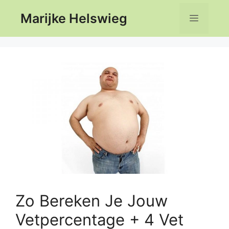
Ga
Marijke Helswieg
Menu
naar
de
inhoud
Zo Bereken Je Jouw
Vetpercentage + 4 Vet