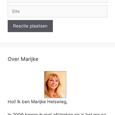
mail
Site
Over Marijke
Hoi! Ik ben Marijke Helswieg,
In 2009 begon ik met afslanken en is het me na