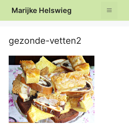
Ga
Marijke Helswieg
Menu
naar
de
inhoud
gezonde-vetten2