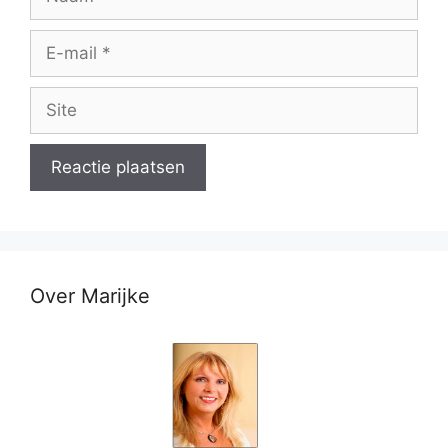
E-
mail
Site
Over Marijke