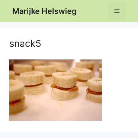
Ga
Marijke Helswieg
Menu
naar
de
inhoud
snack5