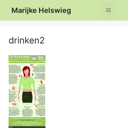
Ga
Marijke Helswieg
Menu
naar
de
inhoud
drinken2