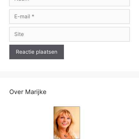
E-
mail
Site
Over Marijke