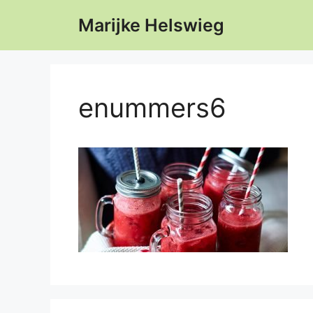
Ga
Marijke Helswieg
naar
de
inhoud
enummers6