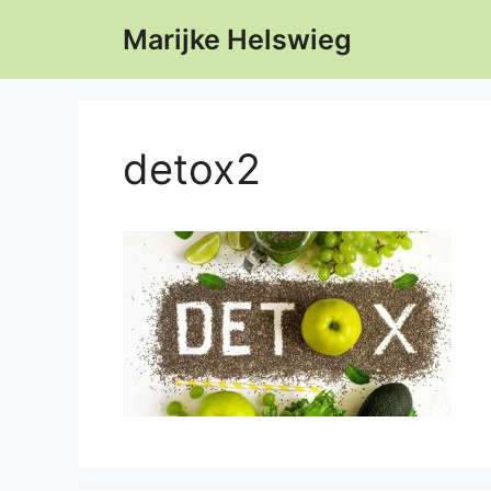
Ga
Marijke Helswieg
naar
de
inhoud
detox2