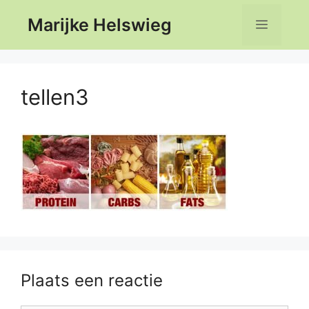
Ga
Marijke Helswieg
Menu
naar
de
inhoud
tellen3
Plaats een reactie