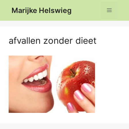
Ga
Marijke Helswieg
Menu
naar
de
inhoud
afvallen zonder dieet