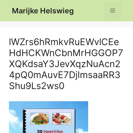
Ga
Marijke Helswieg
Menu
naar
de
inhoud
lWZrs6hRmkvRuEWvlCEe
HdHCKWnCbnMrHGGOP7
XQKdsaY3JevXqzNuAcn2
4pQ0mAuvE7DjImsaaRR3
Shu9Ls2ws0