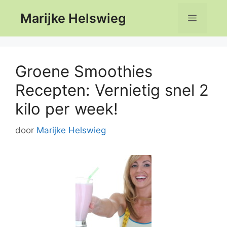
Ga
Marijke Helswieg
Menu
naar
de
inhoud
Groene Smoothies
Recepten: Vernietig snel 2
kilo per week!
door
Marijke Helswieg